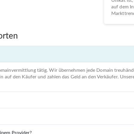
Unikat ist,
auf dem In
Markttrend
orten
omainvermittlung tätig. Wir übernehmen jede Domain treuhände
main auf den Käufer und zahlen das Geld an den Verkäufer. Unse
einem Provider?