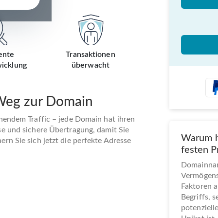
ente
Transaktionen
icklung
überwacht
 Weg zur Domain
ehendem Traffic – jede Domain hat ihren
se und sichere Übertragung, damit Sie
Warum h
rn Sie sich jetzt die perfekte Adresse
festen P
Domainname
Vermögens
Faktoren a
Begriffs, 
potenziel