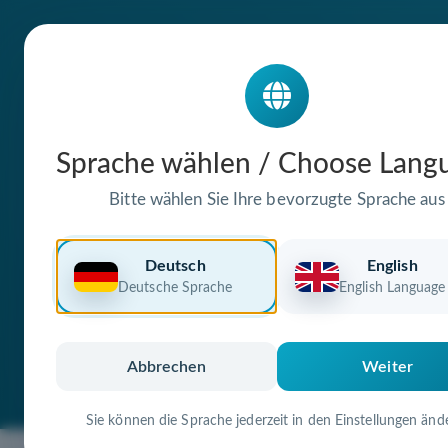
Die Domain
Sprache wählen / Choose Lang
sommers-sonnt
Bitte wählen Sie Ihre bevorzugte Sprache aus
steht zum Verkauf
Deutsch
English
Deutsche Sprache
English Language
Premium Domain
Verifizierte Doma
Abbrechen
Weiter
Sie können die Sprache jederzeit in den Einstellungen änd