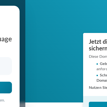
uage
Jetzt 
.de
sichern
Diese Dom
Geb
anfor
in
Schn
Doma
Nutzen Sie
ern.