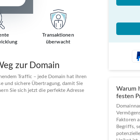
ente
Transaktionen
icklung
überwacht
 Weg zur Domain
ehendem Traffic – jede Domain hat ihren
se und sichere Übertragung, damit Sie
Warum h
rn Sie sich jetzt die perfekte Adresse
festen P
Domainname
Vermögens
Faktoren a
Begriffs, 
potenziel