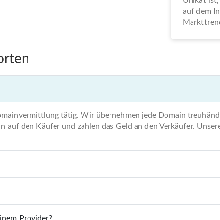
Unikat ist,
auf dem In
Markttrend
orten
omainvermittlung tätig. Wir übernehmen jede Domain treuhände
main auf den Käufer und zahlen das Geld an den Verkäufer. Unse
einem Provider?