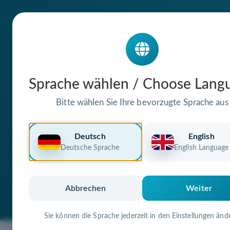
Die Domain
Sprache wählen / Choose Lang
sport-rhein-erft
Bitte wählen Sie Ihre bevorzugte Sprache aus
steht zum Verkauf
Deutsch
English
Deutsche Sprache
English Language
Premium Domain
Verifizierte Doma
Abbrechen
Weiter
Sie können die Sprache jederzeit in den Einstellungen änd