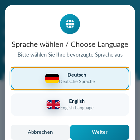
Die Domain
sprachenschule-rahlstedt.de
steht zum Verkauf
Sprache wählen / Choose Language
Bitte wählen Sie Ihre bevorzugte Sprache aus
Premium Domain
Verifizierte Domain
Deutsch
Deutsche Sprache
Jetzt diese Wunschdomain
sichern!
English
Diese Domain könnte schon bald Ihnen gehören!
English Language
Gebot abgeben
oder individuelles Angebot
anfordern
Schnell, sicher und unkompliziert zur eigenen
Abbrechen
Weiter
Domain