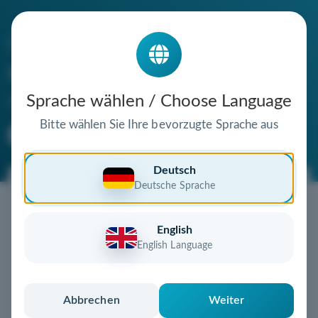
Die Domain
sz-hochmoor.de
steht zum Verkauf
Sprache wählen / Choose Language
Bitte wählen Sie Ihre bevorzugte Sprache aus
Premium Domain
Verifizierte Domain
Deutsch
Deutsche Sprache
Jetzt diese Wunschdomain
sichern!
English
Diese Domain könnte schon bald Ihnen gehören!
English Language
Gebot abgeben
oder individuelles Angebot
anfordern
Schnell, sicher und unkompliziert zur eigenen
Abbrechen
Weiter
Domain