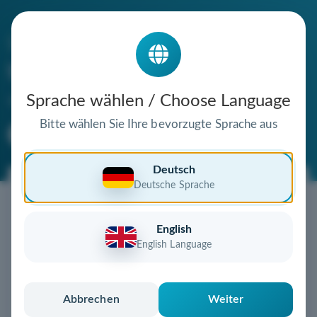
Die Domain
thejacketseller.de
steht zum Verkauf
Sprache wählen / Choose Language
Bitte wählen Sie Ihre bevorzugte Sprache aus
Premium Domain
Verifizierte Domain
Deutsch
Deutsche Sprache
Jetzt diese Wunschdomain
sichern!
English
Diese Domain könnte schon bald Ihnen gehören!
English Language
Gebot abgeben
oder individuelles Angebot
anfordern
Schnell, sicher und unkompliziert zur eigenen
Abbrechen
Weiter
Domain