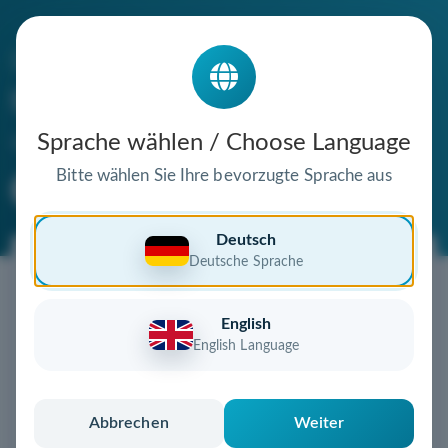
Die Domain
themarquisediamond.de
steht zum Verkauf
Sprache wählen / Choose Language
Bitte wählen Sie Ihre bevorzugte Sprache aus
Premium Domain
Verifizierte Domain
Deutsch
Deutsche Sprache
Jetzt diese Wunschdomain
sichern!
English
Diese Domain könnte schon bald Ihnen gehören!
English Language
Gebot abgeben
oder individuelles Angebot
anfordern
Schnell, sicher und unkompliziert zur eigenen
Abbrechen
Weiter
Domain