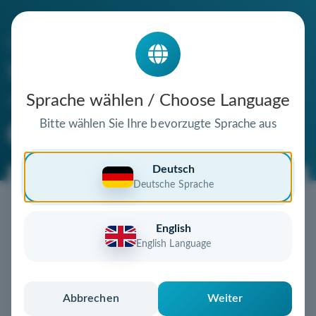
Die Domain
traumhaftes-stempeln.de
steht zum Verkauf
Sprache wählen / Choose Language
Bitte wählen Sie Ihre bevorzugte Sprache aus
Premium Domain
Verifizierte Domain
Deutsch
Deutsche Sprache
Jetzt diese Wunschdomain
sichern!
English
Diese Domain könnte schon bald Ihnen gehören!
English Language
Gebot abgeben
oder individuelles Angebot
anfordern
Schnell, sicher und unkompliziert zur eigenen
Abbrechen
Weiter
Domain