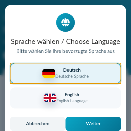
Die Domain
turbo-umzug.de
steht zum Verkauf
Sprache wählen / Choose Language
Bitte wählen Sie Ihre bevorzugte Sprache aus
Premium Domain
Verifizierte Domain
Deutsch
Deutsche Sprache
Jetzt diese Wunschdomain
sichern!
English
Diese Domain steht zum Sofortkauf bereit!
English Language
Jetzt kaufen
und sofort sichern
Nach dem Kauf erhalten Sie eine detaillierte
Anleitung zur schnellen Übertragung
Abbrechen
Weiter
Einfach, sicher und unkompliziert – jetzt zugreifen!