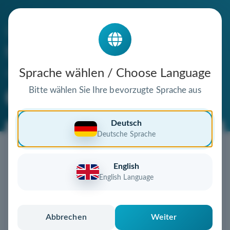
Die Domain
txt-webagentur.de
steht zum Verkauf
Sprache wählen / Choose Language
Bitte wählen Sie Ihre bevorzugte Sprache aus
Premium Domain
Verifizierte Domain
Deutsch
Deutsche Sprache
Jetzt diese Wunschdomain
sichern!
English
Diese Domain könnte schon bald Ihnen gehören!
English Language
Gebot abgeben
oder individuelles Angebot
anfordern
Schnell, sicher und unkompliziert zur eigenen
Abbrechen
Weiter
Domain