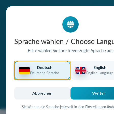
Die Domain
Sprache wählen / Choose Lang
unionsbraeu-m
Bitte wählen Sie Ihre bevorzugte Sprache aus
steht zum Verkauf
Deutsch
English
Deutsche Sprache
English Language
Premium Domain
Verifizierte Doma
Abbrechen
Weiter
Sie können die Sprache jederzeit in den Einstellungen änd