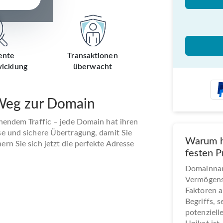
ente
Transaktionen
icklung
überwacht
 Weg zur Domain
ehendem Traffic – jede Domain hat ihren
se und sichere Übertragung, damit Sie
Warum h
rn Sie sich jetzt die perfekte Adresse
festen P
Domainname
Vermögens
Faktoren a
Begriffs, 
potenziel