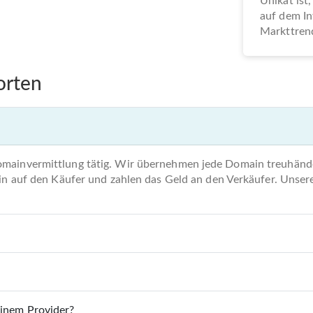
Unikat ist,
auf dem In
Markttrend
orten
omainvermittlung tätig. Wir übernehmen jede Domain treuhände
main auf den Käufer und zahlen das Geld an den Verkäufer. Unse
einem Provider?