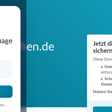
uage
Jetzt 
uenchen.de
sichern
Diese Dom
Geb
anfor
in
Schn
Doma
Nutzen Sie
ern.