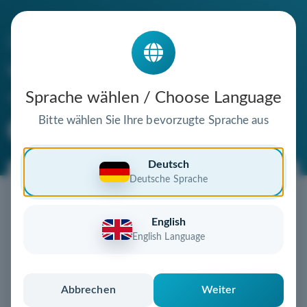
Die Domain
wikon-bausysteme.de
steht zum Verkauf
Sprache wählen / Choose Language
Bitte wählen Sie Ihre bevorzugte Sprache aus
Premium Domain
Verifizierte Domain
Deutsch
Deutsche Sprache
Jetzt diese Wunschdomain
sichern!
English
Diese Domain könnte schon bald Ihnen gehören!
English Language
Gebot abgeben
oder individuelles Angebot
anfordern
Schnell, sicher und unkompliziert zur eigenen
Abbrechen
Weiter
Domain