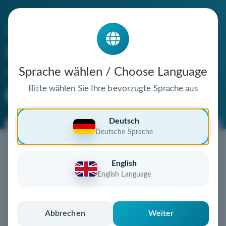
Die Domain
wilhelmschiefer.de
steht zum Verkauf
Sprache wählen / Choose Language
Bitte wählen Sie Ihre bevorzugte Sprache aus
Premium Domain
Verifizierte Domain
Deutsch
Deutsche Sprache
Jetzt diese Wunschdomain
sichern!
English
Diese Domain könnte schon bald Ihnen gehören!
English Language
Gebot abgeben
oder individuelles Angebot
anfordern
Schnell, sicher und unkompliziert zur eigenen
Abbrechen
Weiter
Domain