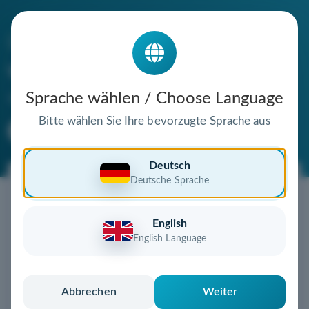
Die Domain
wood-special.de
steht zum Verkauf
Sprache wählen / Choose Language
Bitte wählen Sie Ihre bevorzugte Sprache aus
Premium Domain
Verifizierte Domain
Deutsch
Deutsche Sprache
Jetzt diese Wunschdomain
sichern!
English
Diese Domain könnte schon bald Ihnen gehören!
English Language
Gebot abgeben
oder individuelles Angebot
anfordern
Schnell, sicher und unkompliziert zur eigenen
Abbrechen
Weiter
Domain