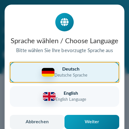
Die Domain
zum-zeppelin.de
steht zum Verkauf
Sprache wählen / Choose Language
Bitte wählen Sie Ihre bevorzugte Sprache aus
Premium Domain
Verifizierte Domain
Deutsch
Deutsche Sprache
Jetzt diese Wunschdomain
sichern!
English
Diese Domain könnte schon bald Ihnen gehören!
English Language
Gebot abgeben
oder individuelles Angebot
anfordern
Schnell, sicher und unkompliziert zur eigenen
Abbrechen
Weiter
Domain